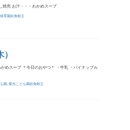
し焼売 お汁・・・わかめスープ
保育園給食献立
木）
わかめスープ ＊今日のおやつ＊ ・牛乳 ・パイナップル
も園
,
愛光こども園給食献立