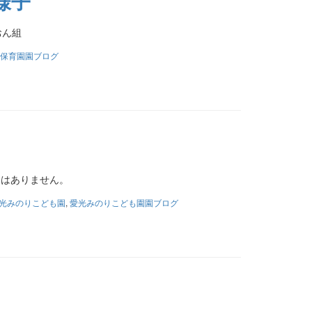
様子
おん組
保育園園ブログ
）
文はありません。
光みのりこども園
,
愛光みのりこども園園ブログ