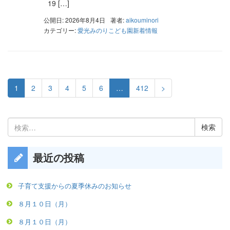
19 […]
公開日: 2026年8月4日
著者:
aikouminori
カテゴリー:
愛光みのりこども園新着情報
1
2
3
4
5
6
…
412
>
検
索:
最近の投稿
子育て支援からの夏季休みのお知らせ
８月１０日（月）
８月１０日（月）