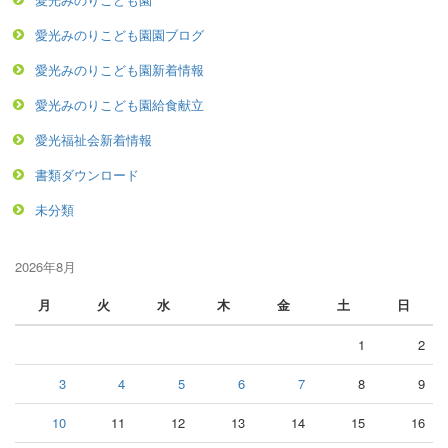
愛光みのりこども園園ブログ
愛光みのりこども園新着情報
愛光みのりこども園給食献立
愛光福祉会新着情報
書類ダウンロード
未分類
2026年8月
月
火
水
木
金
土
日
1
2
3
4
5
6
7
8
9
10
11
12
13
14
15
16