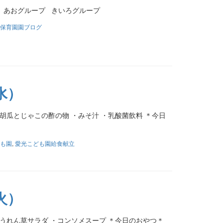
 あおグループ きいろグループ
保育園園ブログ
水）
胡瓜とじゃこの酢の物 ・みそ汁 ・乳酸菌飲料 ＊今日
も園
,
愛光こども園給食献立
火）
ほうれん草サラダ ・コンソメスープ ＊今日のおやつ＊