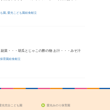
も園
,
愛光こども園給食献立
 副菜・・・胡瓜とじゃこの酢の物 お汁・・・みそ汁
保育園給食献立
愛光兜台こども園
愛光みのり保育園