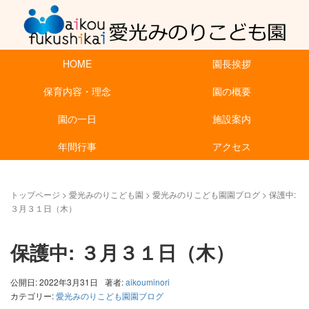
HOME
園長挨拶
保育内容・理念
園の概要
園の一日
施設案内
年間行事
アクセス
トップページ
>
愛光みのりこども園
>
愛光みのりこども園園ブログ
>
保護中:
３月３１日（木）
保護中: ３月３１日（木）
公開日: 2022年3月31日
著者:
aikouminori
カテゴリー:
愛光みのりこども園園ブログ