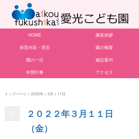
HOME
園長挨拶
保育内容・理念
園の概要
園の一日
施設案内
年間行事
アクセス
トップページ
>
2022年
>
3月
>
11日
２０２２年３月１１日
11
（金）