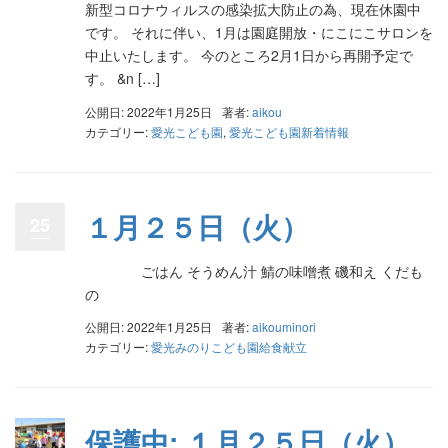
新型コロナウィルスの感染拡大防止の為、現在休園中
です。 それに伴い、1月は園庭開放・にこにこサロンを
中止いたします。 今のところ2月1日から再開予定で
す。 &n […]
公開日: 2022年1月25日
著者:
aikou
カテゴリー:
愛光こども園
,
愛光こども園新着情報
１月２５日（火）
25
ごはん そうめん汁 鯖の味噌煮 磯和え くだも
の
公開日: 2022年1月25日
著者:
aikouminori
カテゴリー:
愛光みのりこども園給食献立
保護中: １月２５日（火）