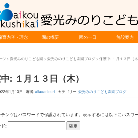
保育内容・理念
園の概要
園の一日
施設案内
ージ
>
愛光みのりこども園
>
愛光みのりこども園園ブログ
>
保護中: １月１３日（
中: １月１３日（木）
022年1月13日
著者:
aikouminori
カテゴリー:
愛光みのりこども園園ブログ
ンテンツはパスワードで保護されています。表示するには以下にパスワー
ド: