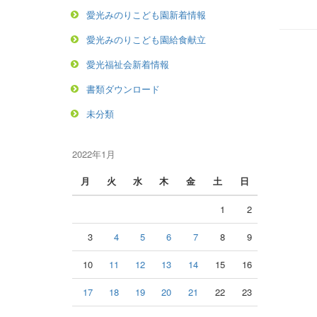
愛光みのりこども園新着情報
愛光みのりこども園給食献立
愛光福祉会新着情報
書類ダウンロード
未分類
2022年1月
月
火
水
木
金
土
日
1
2
3
4
5
6
7
8
9
10
11
12
13
14
15
16
17
18
19
20
21
22
23