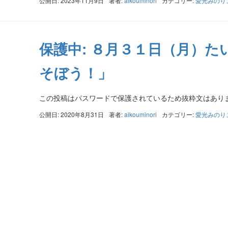
公開日: 2023年11月9日
著者:
aikouminori
カテゴリー:
愛光みのり
保護中: ８月３１日（月）た
そぼう！」
この投稿はパスワードで保護されているため抜粋文はあり
公開日: 2020年8月31日
著者:
aikouminori
カテゴリー:
愛光みのり