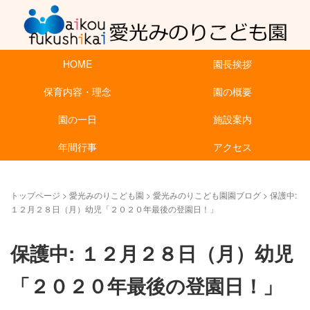
HOME
園長挨拶
保育内容・理念
園の概要
園の一日
施設案内
年間行事
アクセス
トップページ
>
愛光みのりこども園
>
愛光みのりこども園園ブログ
>
保護中:
１２月２８日（月）幼児「２０２０年最後の登園日！」
保護中: １２月２８日（月）幼児
「２０２０年最後の登園日！」