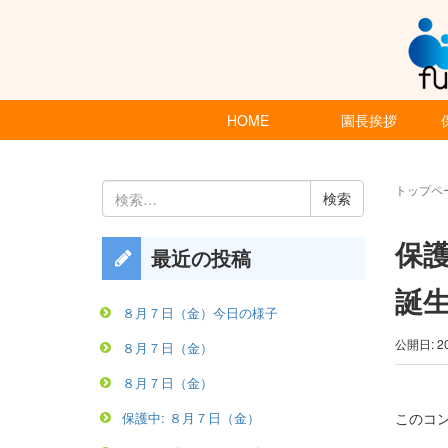
HOME
園長挨拶
検
トップペ
索:
保護
最近の投稿
誕
８月７日（金）今日の様子
公開日: 2
８月７日（金）
８月７日（金）
このコ
保護中: ８月７日（金）