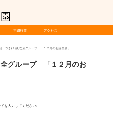
年間行事
アクセス
(金) つき(１歳児)全グループ 「１２月のお誕生会」
児)全グループ 「１２月のお
ドを入力してください: