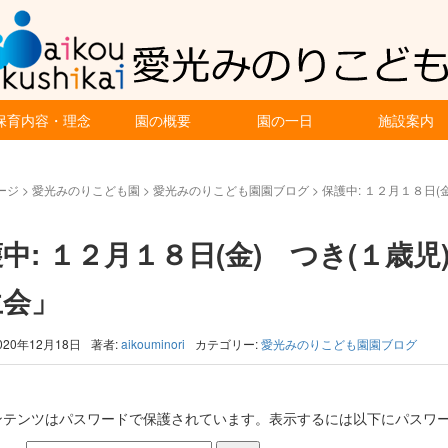
保育内容・理念
園の概要
園の一日
施設案内
ージ
>
愛光みのりこども園
>
愛光みのりこども園園ブログ
>
保護中: １２月１８日
中: １２月１８日(金) つき(１歳
生会」
020年12月18日
著者:
aikouminori
カテゴリー:
愛光みのりこども園園ブログ
ンテンツはパスワードで保護されています。表示するには以下にパスワー