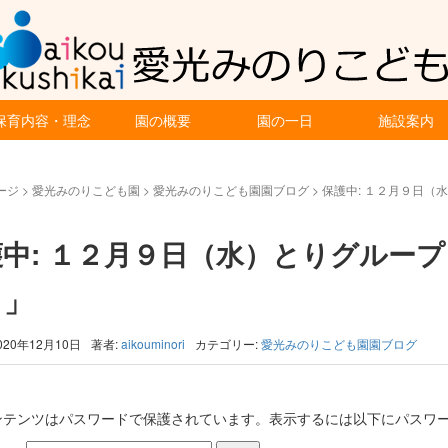
保育内容・理念
園の概要
園の一日
施設案内
ージ
>
愛光みのりこども園
>
愛光みのりこども園園ブログ
>
保護中: １２月９日（
護中: １２月９日（水）とりグルー
！」
020年12月10日
著者:
aikouminori
カテゴリー:
愛光みのりこども園園ブログ
ンテンツはパスワードで保護されています。表示するには以下にパスワー