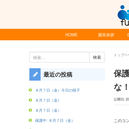
HOME
園長挨拶
検
トップペ
索:
保
最近の投稿
な
８月７日（金）今日の様子
公開日: 2
８月７日（金）
８月７日（金）
このコ
保護中: ８月７日（金）