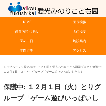
HOME
園長挨拶
保育内容・理念
園の概要
園の一日
施設案内
年間行事
アクセス
トップページ
>
愛光みのりこども園
>
愛光みのりこども園園ブログ
>
保護中:
１２月１日（火）とりグループ「ゲーム遊びいっぱいしたよ！」
保護中: １２月１日（火）とりグ
ループ「ゲーム遊びいっぱいし