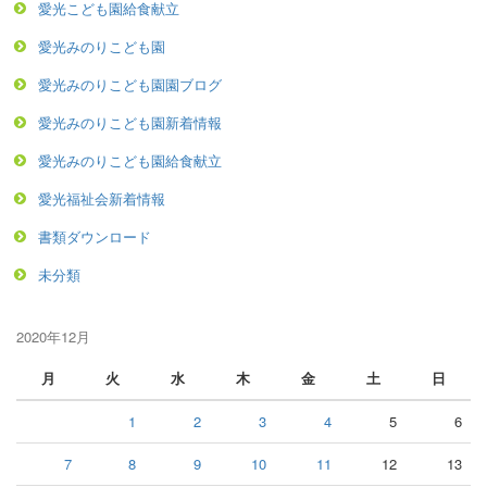
愛光こども園給食献立
愛光みのりこども園
愛光みのりこども園園ブログ
愛光みのりこども園新着情報
愛光みのりこども園給食献立
愛光福祉会新着情報
書類ダウンロード
未分類
2020年12月
月
火
水
木
金
土
日
1
2
3
4
5
6
7
8
9
10
11
12
13