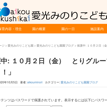
保育内容・理念
園の概要
園の一日
施設案内
ージ
>
愛光みのりこども園
>
愛光みのりこども園園ブログ
>
保護中: １０月２日（
護中: １０月２日（金） とりグル
う！」
020年10月5日
著者:
aikouminori
カテゴリー:
愛光みのりこども園園ブログ
ンテンツはパスワードで保護されています。表示するには以下にパスワー