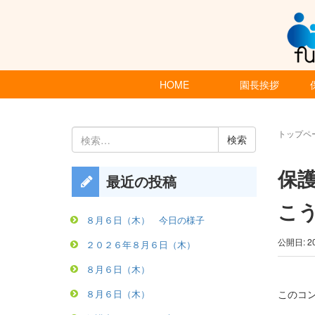
HOME
園長挨拶
検
トップペ
索:
保
最近の投稿
こ
８月６日（木） 今日の様子
公開日: 2
２０２６年８月６日（木）
８月６日（木）
このコ
８月６日（木）