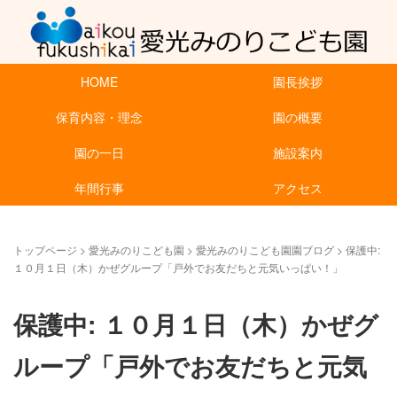
HOME
園長挨拶
保育内容・理念
園の概要
園の一日
施設案内
年間行事
アクセス
トップページ
>
愛光みのりこども園
>
愛光みのりこども園園ブログ
>
保護中:
１０月１日（木）かぜグループ「戸外でお友だちと元気いっぱい！」
保護中: １０月１日（木）かぜグ
ループ「戸外でお友だちと元気