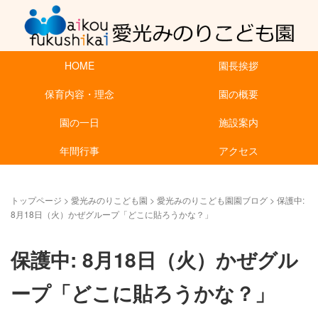
HOME
園長挨拶
保育内容・理念
園の概要
園の一日
施設案内
年間行事
アクセス
トップページ
>
愛光みのりこども園
>
愛光みのりこども園園ブログ
>
保護中:
8月18日（火）かぜグループ「どこに貼ろうかな？」
保護中: 8月18日（火）かぜグル
ープ「どこに貼ろうかな？」