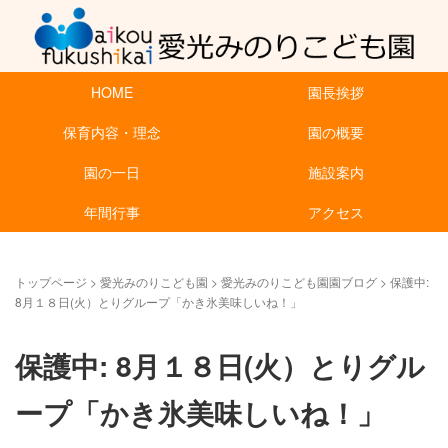
HOME
園長挨拶
保育内容・理念
園の概要
園の一日
施設案内
年間行事
アクセス
トップページ
>
愛光みのりこども園
>
愛光みのりこども園園ブログ
>
保護中:
8月１８日(火）とりグループ「かき氷美味しいね！」
保護中: 8月１８日(火）とりグル
ープ「かき氷美味しいね！」