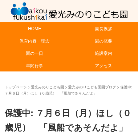
HOME
園長挨拶
保育内容・理念
園の概要
園の一日
施設案内
年間行事
アクセス
トップページ
>
愛光みのりこども園
>
愛光みのりこども園園ブログ
>
保護中:
７月６日（月）ほし（０歳児） 「風船であそんだよ」
保護中: ７月６日（月）ほし（０
歳児） 「風船であそんだよ」