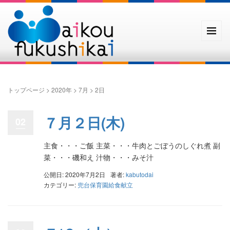
トップページ
>
2020年
>
7月
>
2日
７月２日(木)
02
主食・・・ご飯 主菜・・・牛肉とごぼうのしぐれ煮 副
菜・・・磯和え 汁物・・・みそ汁
公開日: 2020年7月2日
著者:
kabutodai
カテゴリー:
兜台保育園給食献立