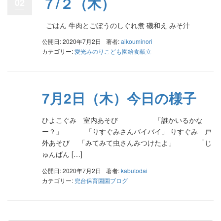
７/２（木）
02
ごはん 牛肉とごぼうのしぐれ煮 磯和え みそ汁
公開日: 2020年7月2日
著者:
aikouminori
カテゴリー:
愛光みのりこども園給食献立
7月2日（木）今日の様子
ひよこぐみ 室内あそび 「誰かいるかな
ー？」 「りすぐみさんバイバイ」 りすぐみ 戸
外あそび 「みてみて虫さんみつけたよ」 「じ
ゅんばん […]
公開日: 2020年7月2日
著者:
kabutodai
カテゴリー:
兜台保育園園ブログ