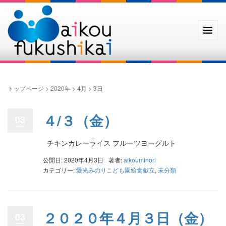
トップページ
>
2020年
>
4月
>
3日
４/３（金）
03
チキンカレーライス フルーツヨーグルト
公開日: 2020年4月3日
著者:
aikouminori
カテゴリー:
愛光みのりこども園給食献立
,
未分類
２０２０年４月３日（金）
03