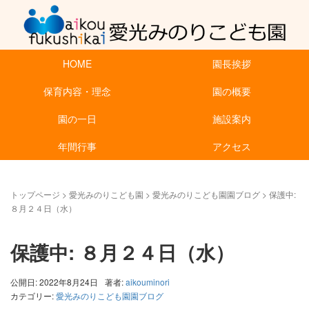
HOME
園長挨拶
保育内容・理念
園の概要
園の一日
施設案内
年間行事
アクセス
トップページ
>
愛光みのりこども園
>
愛光みのりこども園園ブログ
>
保護中:
８月２４日（水）
保護中: ８月２４日（水）
公開日: 2022年8月24日
著者:
aikouminori
カテゴリー:
愛光みのりこども園園ブログ