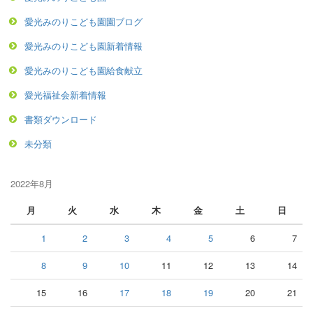
愛光みのりこども園園ブログ
愛光みのりこども園新着情報
愛光みのりこども園給食献立
愛光福祉会新着情報
書類ダウンロード
未分類
2022年8月
月
火
水
木
金
土
日
1
2
3
4
5
6
7
8
9
10
11
12
13
14
15
16
17
18
19
20
21