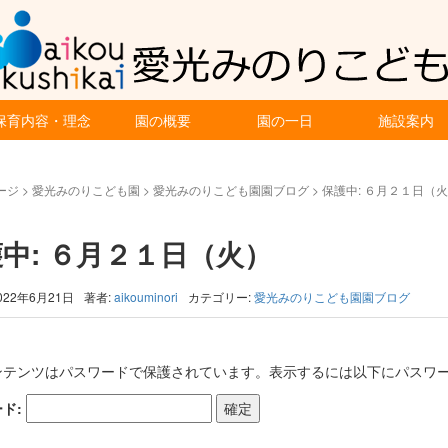
保育内容・理念
園の概要
園の一日
施設案内
ージ
>
愛光みのりこども園
>
愛光みのりこども園園ブログ
>
保護中: ６月２１日（
中: ６月２１日（火）
022年6月21日
著者:
aikouminori
カテゴリー:
愛光みのりこども園園ブログ
ンテンツはパスワードで保護されています。表示するには以下にパスワー
ド: