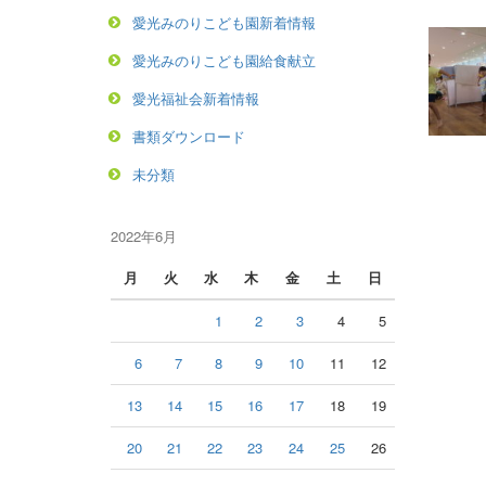
愛光みのりこども園新着情報
愛光みのりこども園給食献立
愛光福祉会新着情報
書類ダウンロード
未分類
2022年6月
月
火
水
木
金
土
日
1
2
3
4
5
6
7
8
9
10
11
12
13
14
15
16
17
18
19
20
21
22
23
24
25
26