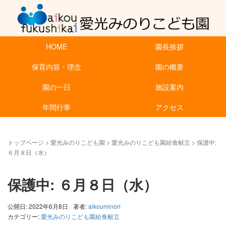
HOME
園長挨拶
保育内容・理念
園の概要
園の一日
施設案内
年間行事
アクセス
トップページ
>
愛光みのりこども園
>
愛光みのりこども園給食献立
>
保護中:
６月８日（水）
保護中: ６月８日（水）
公開日: 2022年6月8日
著者:
aikouminori
カテゴリー:
愛光みのりこども園給食献立