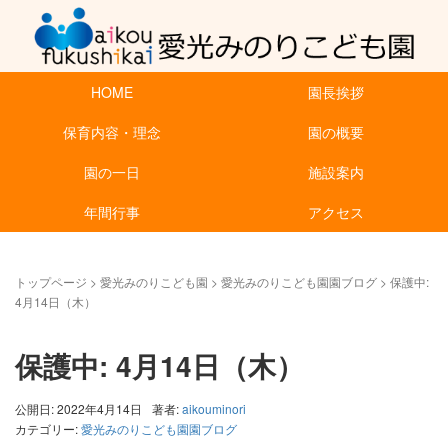
HOME
園長挨拶
保育内容・理念
園の概要
園の一日
施設案内
年間行事
アクセス
トップページ
>
愛光みのりこども園
>
愛光みのりこども園園ブログ
>
保護中:
4月14日（木）
保護中: 4月14日（木）
公開日: 2022年4月14日
著者:
aikouminori
カテゴリー:
愛光みのりこども園園ブログ