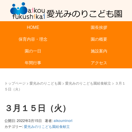
HOME
園長挨拶
保育内容・理念
園の概要
園の一日
施設案内
年間行事
アクセス
トップページ
>
愛光みのりこども園
>
愛光みのりこども園給食献立
>
３月１
５日（火）
３月１５日（火）
公開日: 2022年3月15日
著者:
aikouminori
カテゴリー:
愛光みのりこども園給食献立