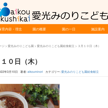
保育内容・理念
園の概要
園の一日
施設案内
ージ
>
愛光みのりこども園
>
愛光みのりこども園給食献立
>
３月１０日（木）
月１０日（木）
022年3月10日
著者:
aikouminori
カテゴリー:
愛光みのりこども園給食献立