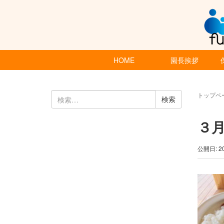
HOME
園長挨拶
検
トップペ
索:
３
公開日: 2