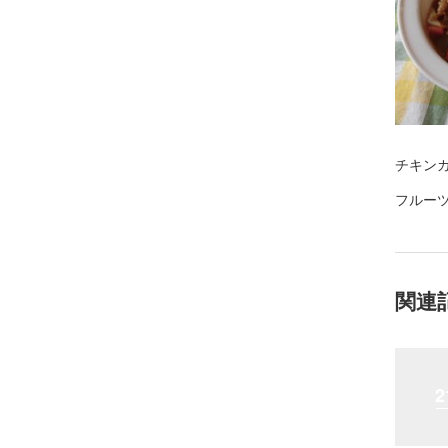
チキン
フルー
関連
2