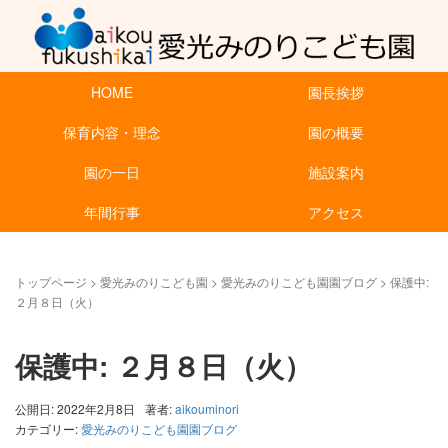
HOME
園長挨拶
保育内容・理念
園の概要
園の一日
施設案内
年間行事
アクセス
トップページ
>
愛光みのりこども園
>
愛光みのりこども園園ブログ
>
保護中:
２月８日（火）
保護中: ２月８日（火）
公開日: 2022年2月8日
著者:
aikouminori
カテゴリー:
愛光みのりこども園園ブログ