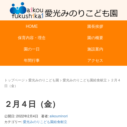
HOME
園長挨拶
保育内容・理念
園の概要
園の一日
施設案内
年間行事
アクセス
トップページ
>
愛光みのりこども園
>
愛光みのりこども園給食献立
>
２月４
日（金）
２月４日（金）
公開日: 2022年2月4日
著者:
aikouminori
カテゴリー:
愛光みのりこども園給食献立