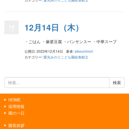
12月14日（木）
14
・ごはん ・麻婆豆腐 ・バンサンスー ・中華スープ
公開日: 2023年12月14日
著者:
aikouminori
カテゴリー:
愛光みのりこども園給食献立
検
索:
HOME
採用情報
園の一日
園長挨拶