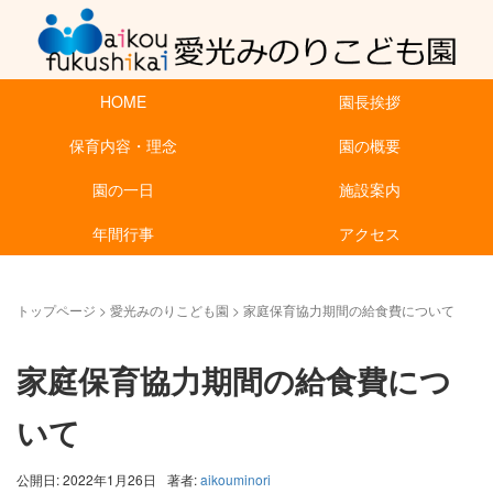
HOME
園長挨拶
保育内容・理念
園の概要
園の一日
施設案内
年間行事
アクセス
トップページ
>
愛光みのりこども園
>
家庭保育協力期間の給食費について
家庭保育協力期間の給食費につ
いて
公開日: 2022年1月26日
著者:
aikouminori