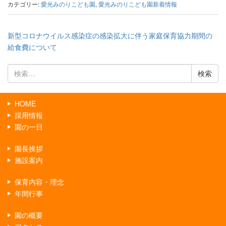
カテゴリー:
愛光みのりこども園
,
愛光みのりこども園新着情報
新型コロナウイルス感染症の感染拡大に伴う家庭保育協力期間の
給食費について
検
索:
HOME
採用情報
園の一日
園長挨拶
施設案内
保育内容・理念
年間行事
園の概要