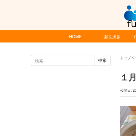
HOME
園長挨拶
検
トップペ
索:
１
公開日: 2