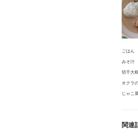
ごはん
みそ汁
切干大
オクラ
じゃこ
関連