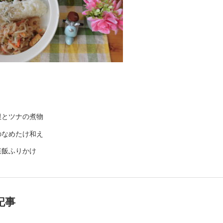
根とツナの煮物
のなめたけ和え
菜飯ふりかけ
記事