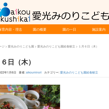
保育内容・理念
園の概要
園の一日
施設案内
ージ
>
愛光みのりこども園
>
愛光みのりこども園給食献立
>
１月６日（木）
月６日（木）
022年1月6日
著者:
aikouminori
カテゴリー:
愛光みのりこども園給食献立