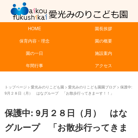
HOME
園長挨拶
保育内容・理念
園の概要
園の一日
施設案内
年間行事
アクセス
トップページ
>
愛光みのりこども園
>
愛光みのりこども園園ブログ
>
保護中:
9月２８日（月） はなグループ 「お散歩行ってきまーす！！」
保護中: 9月２８日（月） はな
グループ 「お散歩行ってきま