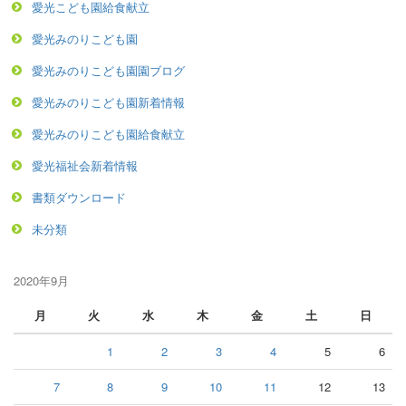
愛光こども園給食献立
愛光みのりこども園
愛光みのりこども園園ブログ
愛光みのりこども園新着情報
愛光みのりこども園給食献立
愛光福祉会新着情報
書類ダウンロード
未分類
2020年9月
月
火
水
木
金
土
日
1
2
3
4
5
6
7
8
9
10
11
12
13