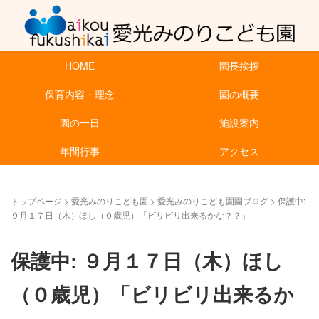
HOME
園長挨拶
保育内容・理念
園の概要
園の一日
施設案内
年間行事
アクセス
トップページ
>
愛光みのりこども園
>
愛光みのりこども園園ブログ
>
保護中:
９月１７日（木）ほし（０歳児）「ビリビリ出来るかな？？」
保護中: ９月１７日（木）ほし
（０歳児）「ビリビリ出来るか