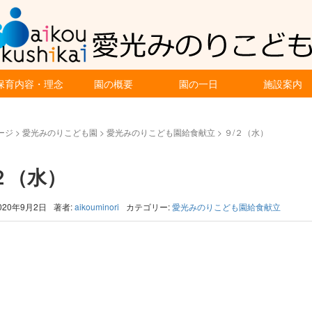
保育内容・理念
園の概要
園の一日
施設案内
ージ
>
愛光みのりこども園
>
愛光みのりこども園給食献立
>
９/２（水）
２（水）
020年9月2日
著者:
aikouminori
カテゴリー:
愛光みのりこども園給食献立