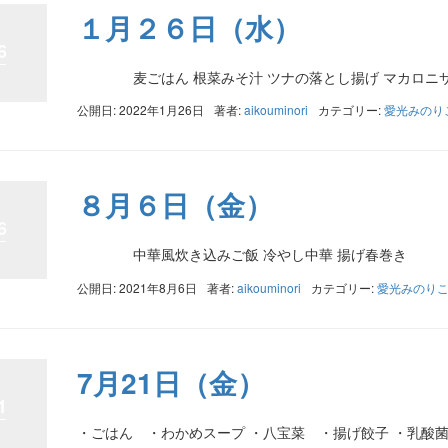
１月２６日（水）
6
麦ごはん 根菜みそ汁 ツナの落とし揚げ マカロニサラダ 
公開日: 2022年1月26日
著者:
aikouminori
カテゴリー:
愛光みのり
８月６日（金）
6
中華風炊き込みご飯 冷やし中華 揚げ春巻き
公開日: 2021年8月6日
著者:
aikouminori
カテゴリー:
愛光みのり
7月21日（金）
1
・ごはん ・わかめスープ ・八宝菜 ・揚げ餃子 ・乳酸