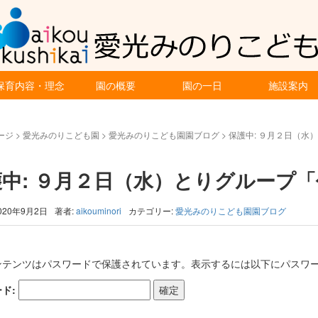
保育内容・理念
園の概要
園の一日
施設案内
ージ
>
愛光みのりこども園
>
愛光みのりこども園園ブログ
>
保護中: ９月２日（水
護中: ９月２日（水）とりグループ
020年9月2日
著者:
aikouminori
カテゴリー:
愛光みのりこども園園ブログ
ンテンツはパスワードで保護されています。表示するには以下にパスワー
ド: