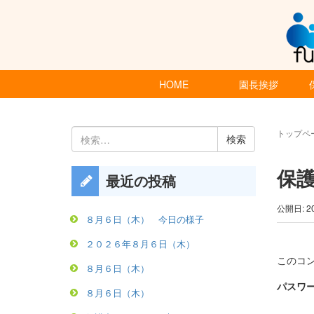
HOME
園長挨拶
検
トップペ
索:
保
最近の投稿
公開日: 2
８月６日（木） 今日の様子
２０２６年８月６日（木）
このコ
８月６日（木）
パスワー
８月６日（木）