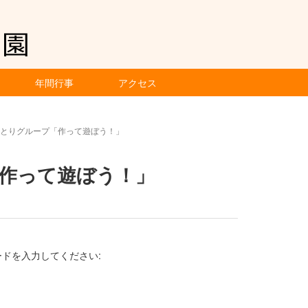
年間行事
アクセス
）とりグループ「作って遊ぼう！」
「作って遊ぼう！」
ドを入力してください: