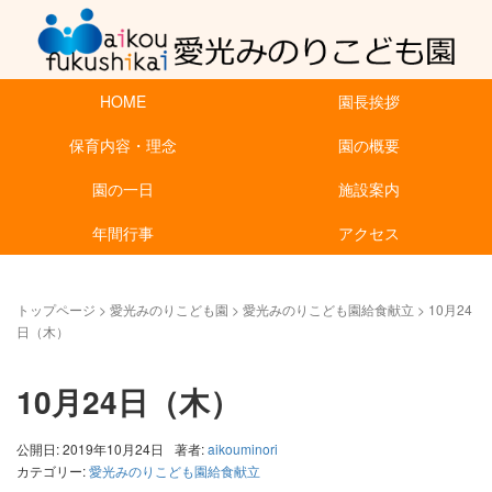
HOME
園長挨拶
保育内容・理念
園の概要
園の一日
施設案内
年間行事
アクセス
トップページ
>
愛光みのりこども園
>
愛光みのりこども園給食献立
>
10月24
日（木）
10月24日（木）
公開日: 2019年10月24日
著者:
aikouminori
カテゴリー:
愛光みのりこども園給食献立