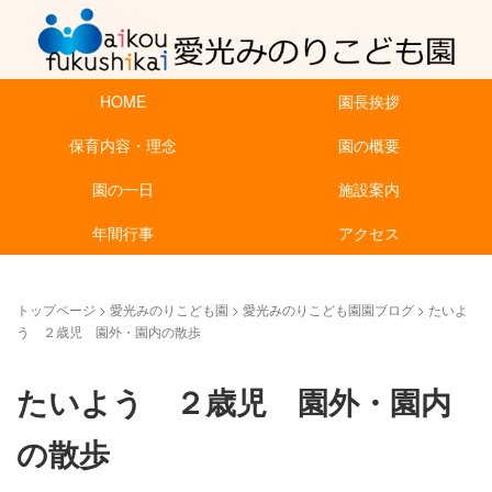
HOME
園長挨拶
保育内容・理念
園の概要
園の一日
施設案内
年間行事
アクセス
トップページ
>
愛光みのりこども園
>
愛光みのりこども園園ブログ
>
たいよ
う ２歳児 園外・園内の散歩
たいよう ２歳児 園外・園内
の散歩