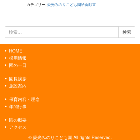
カテゴリー:
愛光みのりこども園給食献立
検
索:
HOME
採用情報
園の一日
園長挨拶
施設案内
保育内容・理念
年間行事
園の概要
アクセス
© 愛光みのりこども園 All rights Reserved.