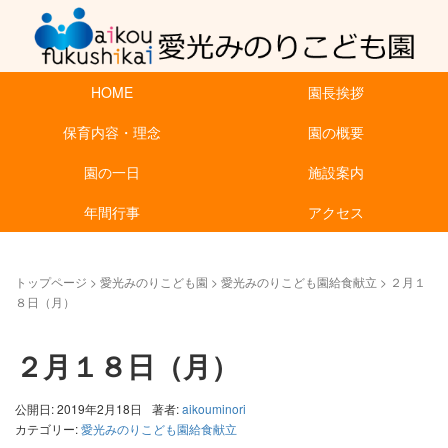
HOME
園長挨拶
保育内容・理念
園の概要
園の一日
施設案内
年間行事
アクセス
トップページ
>
愛光みのりこども園
>
愛光みのりこども園給食献立
>
２月１
８日（月）
２月１８日（月）
公開日: 2019年2月18日
著者:
aikouminori
カテゴリー:
愛光みのりこども園給食献立