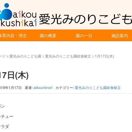
保育内容・理念
園の概要
園の一日
施設案内
ージ
>
愛光みのりこども園
>
愛光みのりこども園給食献立
>
1月17日(木)
17日(木)
019年1月17日
著者:
aikouminori
カテゴリー:
愛光みのりこども園給食献立
パン
シチュー
サラダ