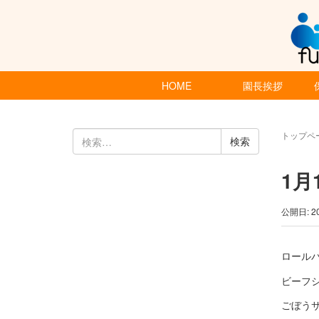
HOME
園長挨拶
検
トップペ
索:
1月
公開日: 2
ロール
ビーフ
ごぼう