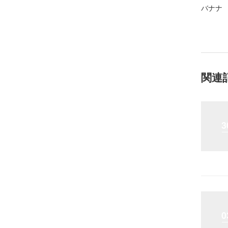
バナナ
関連
3
0