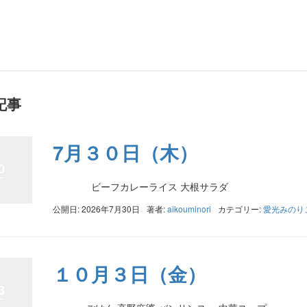
記事
7月３０日（木）
0
ビーフカレーライス 大根サラダ
公開日: 2026年7月30日
著者:
aikouminori
カテゴリー:
愛光みのり
１０月３日（金）
3