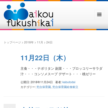
トップページ
>
2018年
>
11月
>
24日
11月22日（木）
主食・・・ナポリタン 副菜・・・ブロッコリーサラダ
汁・・・コンソメスープ デザート・・・桃ゼリー
公開日: 2018年11月24日
著者:
kabutodai
カテゴリー:
兜台保育園
,
兜台保育園給食献立