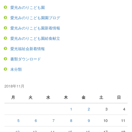
愛光みのりこども園
愛光みのりこども園園ブログ
愛光みのりこども園新着情報
愛光みのりこども園給食献立
愛光福祉会新着情報
書類ダウンロード
未分類
2018年11月
月
火
水
木
金
土
日
1
2
3
4
5
6
7
8
9
10
11
12
13
14
15
16
17
18