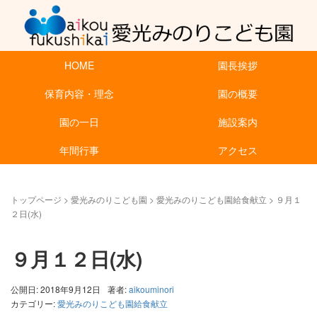
HOME
園長挨拶
保育内容・理念
園の概要
園の一日
施設案内
年間行事
アクセス
トップページ
>
愛光みのりこども園
>
愛光みのりこども園給食献立
>
９月１
２日(水)
９月１２日(水)
公開日: 2018年9月12日
著者:
aikouminori
カテゴリー:
愛光みのりこども園給食献立