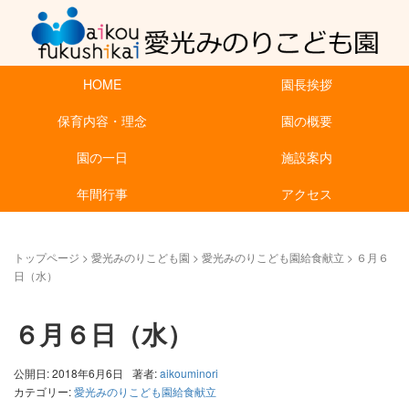
HOME
園長挨拶
保育内容・理念
園の概要
園の一日
施設案内
年間行事
アクセス
トップページ
>
愛光みのりこども園
>
愛光みのりこども園給食献立
>
６月６
日（水）
６月６日（水）
公開日: 2018年6月6日
著者:
aikouminori
カテゴリー:
愛光みのりこども園給食献立