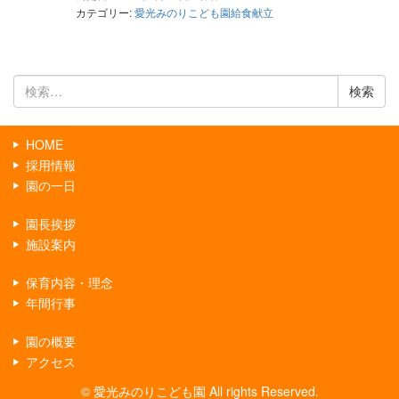
カテゴリー:
愛光みのりこども園給食献立
検
索:
HOME
採用情報
園の一日
園長挨拶
施設案内
保育内容・理念
年間行事
園の概要
アクセス
© 愛光みのりこども園 All rights Reserved.