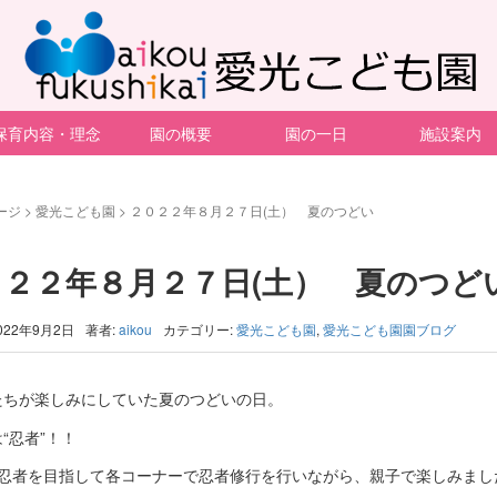
保育内容・理念
園の概要
園の一日
施設案内
ージ
>
愛光こども園
>
２０２２年８月２７日(土） 夏のつどい
０２２年８月２７日(土） 夏のつど
022年9月2日
著者:
aikou
カテゴリー:
愛光こども園
,
愛光こども園園ブログ
たちが楽しみにしていた夏のつどいの日。
“忍者”！！
の忍者を目指して各コーナーで忍者修行を行いながら、親子で楽しみまし