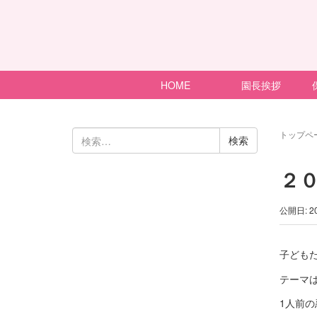
HOME
園長挨拶
検
トップペ
索:
２
公開日: 2
子ども
テーマは
1人前