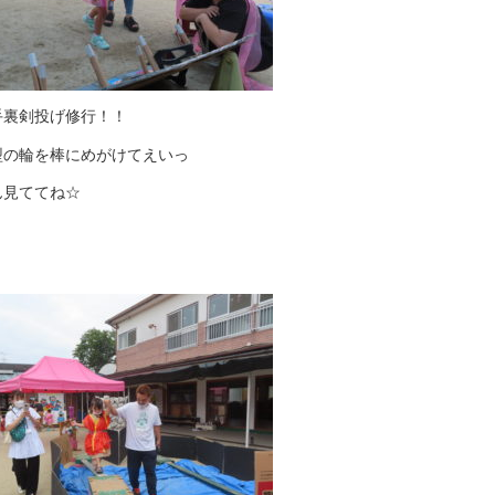
手裏剣投げ修行！！
型の輪を棒にめがけてえいっ
ん見ててね☆