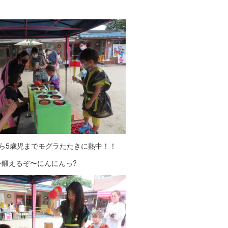
から5歳児までモグラたたきに熱中！！
を鍛えるぞ〜にんにんっ?