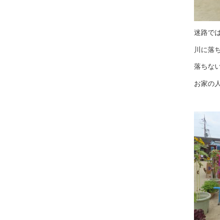
迷路で
川に落
落ちな
お家の