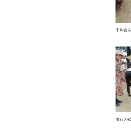
平均台
修行の