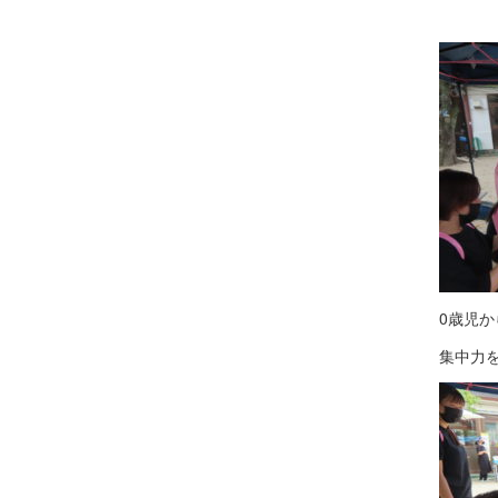
0歳児
集中力