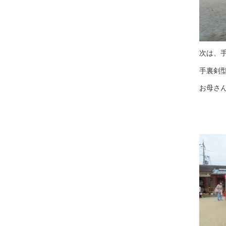
次は、
手裏剣
お母さ