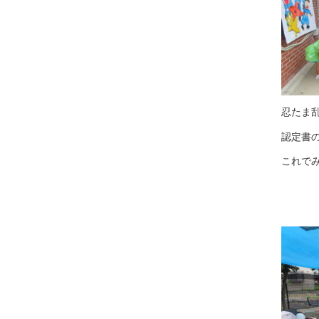
忍たま
認定書
これで