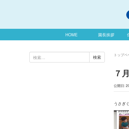
HOME
園長挨拶
検
トップペ
索:
７月
公開日: 2
うさぎ