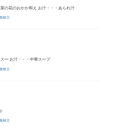
・菜の花のおかか和え お汁・・・あられ汁
食献立
ンスー お汁・・・中華スープ
食献立
ト
食献立