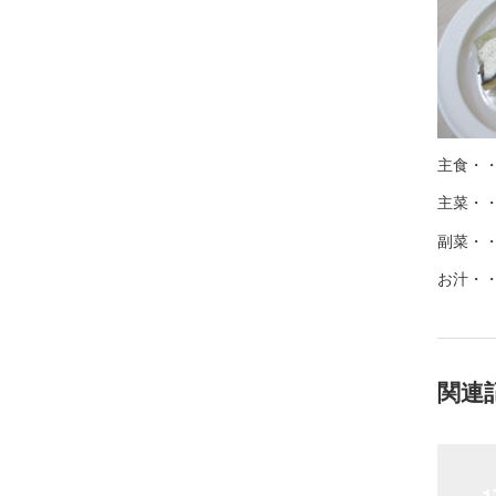
主食・
主菜・
副菜・
お汁・
関連
1