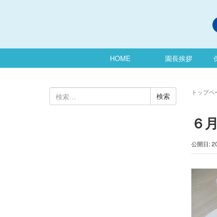
HOME
園長挨拶
検
トップペ
索:
６月
公開日: 2