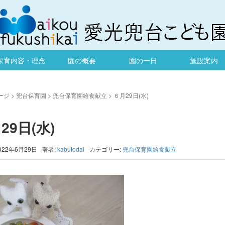
保育内容・理念
園の概要
園の一日
施設案内
ージ
>
兜台保育園
>
兜台保育園給食献立
>
６月29日(水)
29日(水)
022年6月29日
著者:
kabutodai
カテゴリー:
兜台保育園給食献立