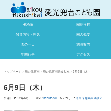
HOME
園長挨拶
保育内容・理念
園の概要
園の一日
施設案内
年間行事
アクセス
トップページ
>
兜台保育園
>
兜台保育園給食献立
>
6月9日（木）
6月9日（木）
公開日: 2022年6月9日
著者:
kabutodai
カテゴリー:
兜台保育園給食献立