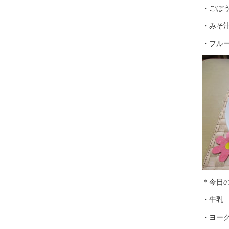
・ごぼ
・みそ
・フル
＊今日
・牛乳
・ヨー