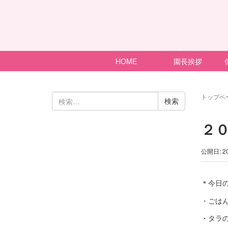
HOME
園長挨拶
検
トップペ
索:
２
公開日: 2
＊今日
・ごは
・タラ