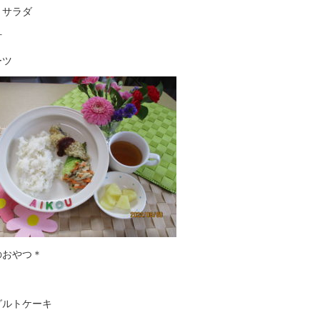
うサラダ
汁
ーツ
のおやつ＊
グルトケーキ