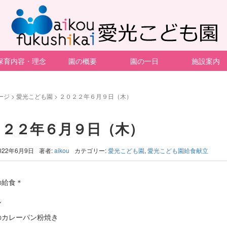
保育内容・理念
園の概要
園の一日
施設案内
ージ
>
愛光こども園
>
２０２２年６月９日（木）
０２２年６月９日（木）
022年6月9日
著者:
aikou
カテゴリー:
愛光こども園
,
愛光こども園給食献立
の給食＊
ん
のカレーパン粉焼き