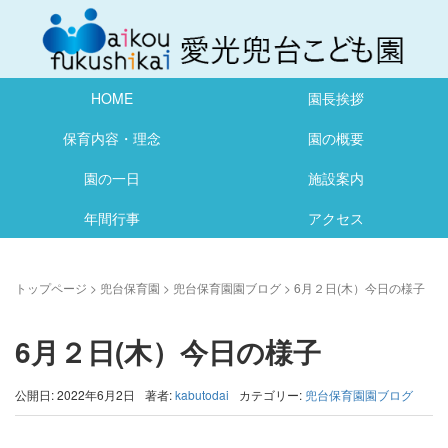
HOME
園長挨拶
保育内容・理念
園の概要
園の一日
施設案内
年間行事
アクセス
トップページ
>
兜台保育園
>
兜台保育園園ブログ
>
6月２日(木）今日の様子
6月２日(木）今日の様子
公開日: 2022年6月2日
著者:
kabutodai
カテゴリー:
兜台保育園園ブログ