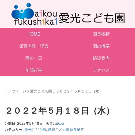
HOME
園長挨拶
保育内容・理念
園の概要
園の一日
施設案内
年間行事
アクセス
トップページ
>
愛光こども園
>
２０２２年５月１８日（水）
２０２２年５月１８日（水）
公開日: 2022年5月18日
著者:
aikou
カテゴリー:
愛光こども園
,
愛光こども園給食献立