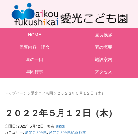
HOME
園長挨拶
保育内容・理念
園の概要
園の一日
施設案内
年間行事
アクセス
トップページ
>
愛光こども園
>
２０２２年５月１２日（木）
２０２２年５月１２日（木）
公開日: 2022年5月12日
著者:
aikou
カテゴリー:
愛光こども園
,
愛光こども園給食献立