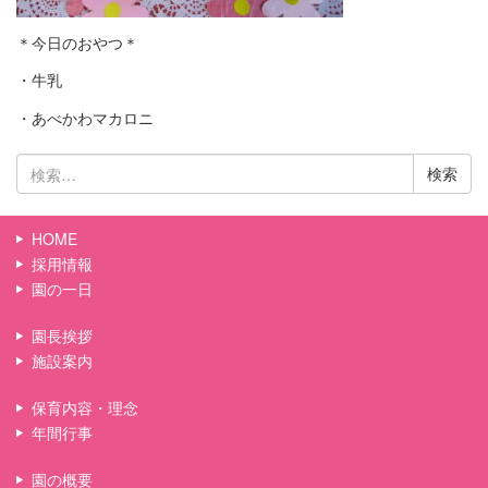
＊今日のおやつ＊
・牛乳
・あべかわマカロニ
検
索:
HOME
採用情報
園の一日
園長挨拶
施設案内
保育内容・理念
年間行事
園の概要