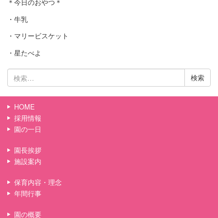
＊今日のおやつ＊
・牛乳
・マリービスケット
・星たべよ
検
索:
HOME
採用情報
園の一日
園長挨拶
施設案内
保育内容・理念
年間行事
園の概要