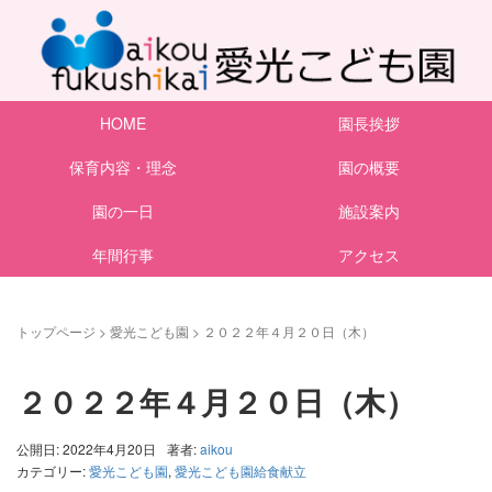
HOME
園長挨拶
保育内容・理念
園の概要
園の一日
施設案内
年間行事
アクセス
トップページ
>
愛光こども園
>
２０２２年４月２０日（木）
２０２２年４月２０日（木）
公開日: 2022年4月20日
著者:
aikou
カテゴリー:
愛光こども園
,
愛光こども園給食献立