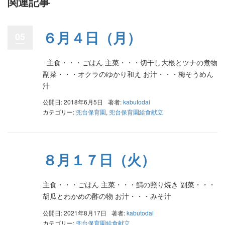
関連記事
６月４日（月）
05
主食・・・ごはん 主菜・・・切干し大根とツナの煮物
副菜・・・オクラのゆかり和え お汁・・・梅そうめん
汁
公開日: 2018年6月5日
著者:
kabutodai
カテゴリー:
兜台保育園
,
兜台保育園給食献立
８月１７日（火）
主食・・・ごはん 主菜・・・鯖の照り焼き 副菜・・・
胡瓜とわかめの酢の物 お汁・・・みそ汁
公開日: 2021年8月17日
著者:
kabutodai
カテゴリー:
兜台保育園給食献立