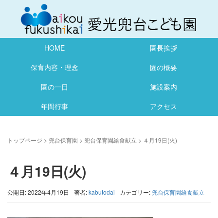
HOME
園長挨拶
保育内容・理念
園の概要
園の一日
施設案内
年間行事
アクセス
トップページ
>
兜台保育園
>
兜台保育園給食献立
>
４月19日(火)
４月19日(火)
公開日: 2022年4月19日
著者:
kabutodai
カテゴリー:
兜台保育園給食献立