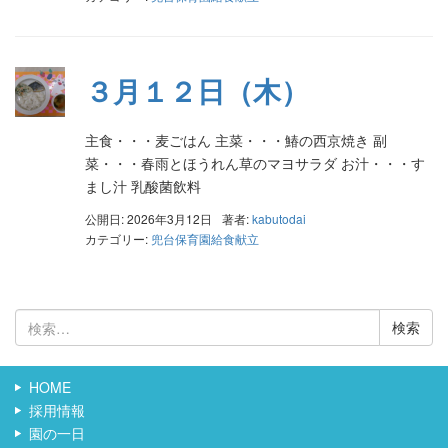
３月１２日（木）
主食・・・麦ごはん 主菜・・・鰆の西京焼き 副
菜・・・春雨とほうれん草のマヨサラダ お汁・・・す
まし汁 乳酸菌飲料
公開日: 2026年3月12日
著者:
kabutodai
カテゴリー:
兜台保育園給食献立
検
索:
HOME
採用情報
園の一日